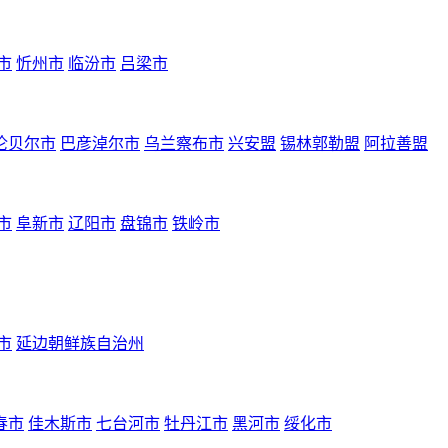
市
忻州市
临汾市
吕梁市
伦贝尔市
巴彦淖尔市
乌兰察布市
兴安盟
锡林郭勒盟
阿拉善盟
市
阜新市
辽阳市
盘锦市
铁岭市
市
延边朝鲜族自治州
春市
佳木斯市
七台河市
牡丹江市
黑河市
绥化市