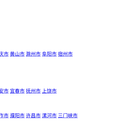
庆市
黄山市
滁州市
阜阳市
宿州市
安市
宜春市
抚州市
上饶市
作市
濮阳市
许昌市
漯河市
三门峡市