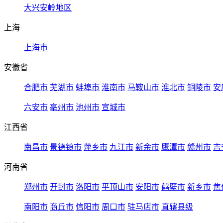
大兴安岭地区
上海
上海市
安徽省
合肥市
芜湖市
蚌埠市
淮南市
马鞍山市
淮北市
铜陵市
安
六安市
亳州市
池州市
宣城市
江西省
南昌市
景德镇市
萍乡市
九江市
新余市
鹰潭市
赣州市
吉
河南省
郑州市
开封市
洛阳市
平顶山市
安阳市
鹤壁市
新乡市
焦
南阳市
商丘市
信阳市
周口市
驻马店市
直辖县级