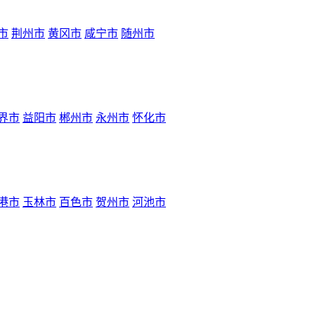
市
荆州市
黄冈市
咸宁市
随州市
界市
益阳市
郴州市
永州市
怀化市
港市
玉林市
百色市
贺州市
河池市