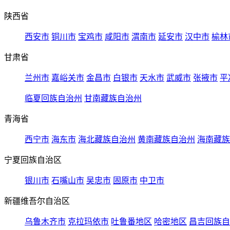
陕西省
西安市
铜川市
宝鸡市
咸阳市
渭南市
延安市
汉中市
榆林
甘肃省
兰州市
嘉峪关市
金昌市
白银市
天水市
武威市
张掖市
平
临夏回族自治州
甘南藏族自治州
青海省
西宁市
海东市
海北藏族自治州
黄南藏族自治州
海南藏族
宁夏回族自治区
银川市
石嘴山市
吴忠市
固原市
中卫市
新疆维吾尔自治区
乌鲁木齐市
克拉玛依市
吐鲁番地区
哈密地区
昌吉回族自