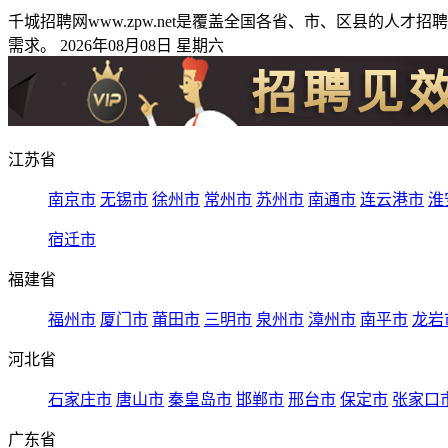
千城招聘网www.zpw.net是覆盖全国各省、市、区县的
需求。 2026年08月08日 星期六
江苏省
南京市
无锡市
徐州市
常州市
苏州市
南通市
连云港市
淮
宿迁市
福建省
福州市
厦门市
莆田市
三明市
泉州市
漳州市
南平市
龙岩
河北省
石家庄市
唐山市
秦皇岛市
邯郸市
邢台市
保定市
张家口
广东省