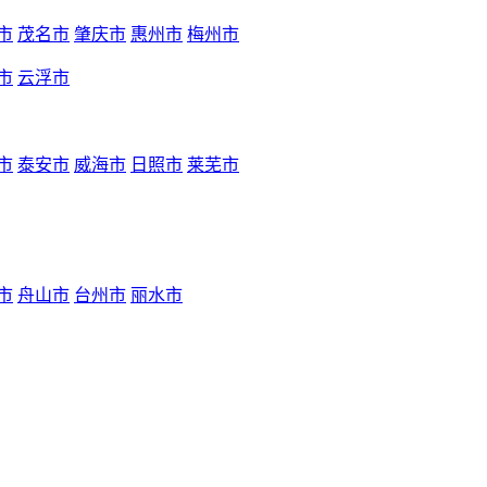
市
茂名市
肇庆市
惠州市
梅州市
市
云浮市
市
泰安市
威海市
日照市
莱芜市
市
舟山市
台州市
丽水市