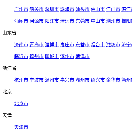
广州市
韶关市
深圳市
珠海市
汕头市
佛山市
江门市
湛江
汕尾市
河源市
阳江市
清远市
东莞市
中山市
潮州市
揭阳
山东省
济南市
青岛市
淄博市
枣庄市
东营市
烟台市
潍坊市
济宁
临沂市
德州市
聊城市
滨州市
菏泽市
浙江省
杭州市
宁波市
温州市
嘉兴市
湖州市
绍兴市
金华市
衢州
北京
北京市
天津
天津市