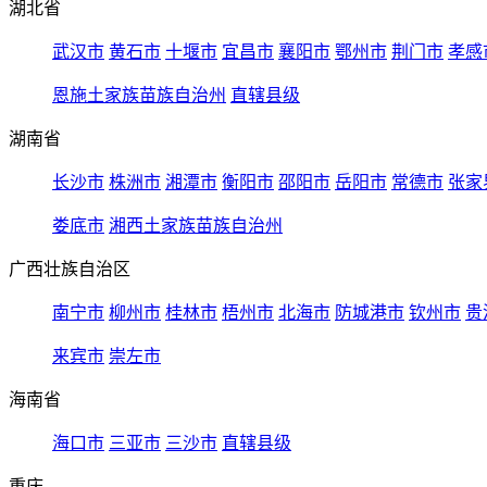
湖北省
武汉市
黄石市
十堰市
宜昌市
襄阳市
鄂州市
荆门市
孝感
恩施土家族苗族自治州
直辖县级
湖南省
长沙市
株洲市
湘潭市
衡阳市
邵阳市
岳阳市
常德市
张家
娄底市
湘西土家族苗族自治州
广西壮族自治区
南宁市
柳州市
桂林市
梧州市
北海市
防城港市
钦州市
贵
来宾市
崇左市
海南省
海口市
三亚市
三沙市
直辖县级
重庆