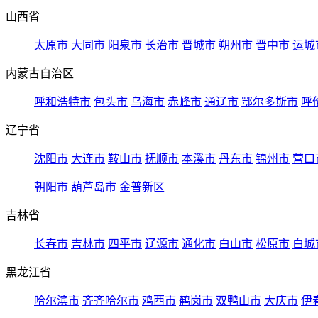
山西省
太原市
大同市
阳泉市
长治市
晋城市
朔州市
晋中市
运城
内蒙古自治区
呼和浩特市
包头市
乌海市
赤峰市
通辽市
鄂尔多斯市
呼
辽宁省
沈阳市
大连市
鞍山市
抚顺市
本溪市
丹东市
锦州市
营口
朝阳市
葫芦岛市
金普新区
吉林省
长春市
吉林市
四平市
辽源市
通化市
白山市
松原市
白城
黑龙江省
哈尔滨市
齐齐哈尔市
鸡西市
鹤岗市
双鸭山市
大庆市
伊