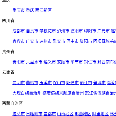
重庆市
重庆
两江新区
四川省
成都市
自贡市
攀枝花市
泸州市
德阳市
绵阳市
广元市
遂
宜宾市
广安市
达州市
雅安市
巴中市
资阳市
阿坝藏族羌
贵州省
贵阳市
六盘水市
遵义市
安顺市
毕节市
铜仁市
黔西南布
云南省
昆明市
曲靖市
玉溪市
保山市
昭通市
丽江市
普洱市
临沧
大理白族自治州
德宏傣族景颇族自治州
怒江傈僳族自治
西藏自治区
拉萨市
日喀则市
昌都市
山南地区
那曲地区
阿里地区
林