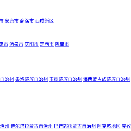
市
安康市
商洛市
西咸新区
凉市
酒泉市
庆阳市
定西市
陇南市
自治州
果洛藏族自治州
玉树藏族自治州
海西蒙古族藏族自治州
治州
博尔塔拉蒙古自治州
巴音郭楞蒙古自治州
阿克苏地区
克孜