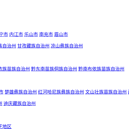
宁市
内江市
乐山市
南充市
眉山市
族自治州
甘孜藏族自治州
凉山彝族自治州
依族苗族自治州
黔东南苗族侗族自治州
黔南布依族苗族自治州
市
楚雄彝族自治州
红河哈尼族彝族自治州
文山壮族苗族自治州
州
迪庆藏族自治州
芝地区