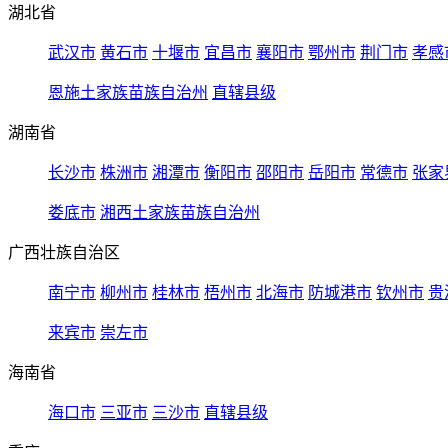
湖北省
武汉市
黄石市
十堰市
宜昌市
襄阳市
鄂州市
荆门市
孝感
恩施土家族苗族自治州
直辖县级
湖南省
长沙市
株洲市
湘潭市
衡阳市
邵阳市
岳阳市
常德市
张家
娄底市
湘西土家族苗族自治州
广西壮族自治区
南宁市
柳州市
桂林市
梧州市
北海市
防城港市
钦州市
贵
来宾市
崇左市
海南省
海口市
三亚市
三沙市
直辖县级