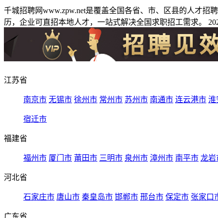
千城招聘网www.zpw.net是覆盖全国各省、市、区县的人
历，企业可直招本地人才，一站式解决全国求职招工需求。 2026
江苏省
南京市
无锡市
徐州市
常州市
苏州市
南通市
连云港市
淮
宿迁市
福建省
福州市
厦门市
莆田市
三明市
泉州市
漳州市
南平市
龙岩
河北省
石家庄市
唐山市
秦皇岛市
邯郸市
邢台市
保定市
张家口
广东省