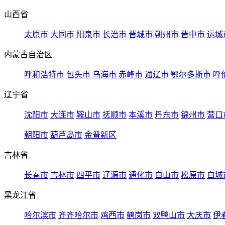
山西省
太原市
大同市
阳泉市
长治市
晋城市
朔州市
晋中市
运城
内蒙古自治区
呼和浩特市
包头市
乌海市
赤峰市
通辽市
鄂尔多斯市
呼
辽宁省
沈阳市
大连市
鞍山市
抚顺市
本溪市
丹东市
锦州市
营口
朝阳市
葫芦岛市
金普新区
吉林省
长春市
吉林市
四平市
辽源市
通化市
白山市
松原市
白城
黑龙江省
哈尔滨市
齐齐哈尔市
鸡西市
鹤岗市
双鸭山市
大庆市
伊