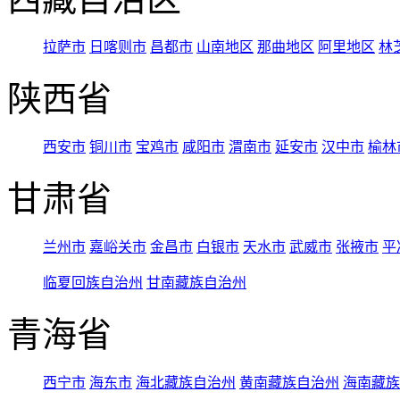
拉萨市
日喀则市
昌都市
山南地区
那曲地区
阿里地区
林
陕西省
西安市
铜川市
宝鸡市
咸阳市
渭南市
延安市
汉中市
榆林
甘肃省
兰州市
嘉峪关市
金昌市
白银市
天水市
武威市
张掖市
平
临夏回族自治州
甘南藏族自治州
青海省
西宁市
海东市
海北藏族自治州
黄南藏族自治州
海南藏族