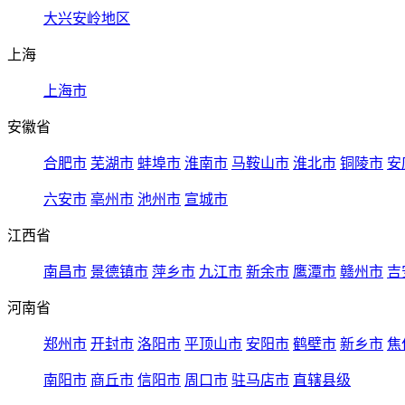
大兴安岭地区
上海
上海市
安徽省
合肥市
芜湖市
蚌埠市
淮南市
马鞍山市
淮北市
铜陵市
安
六安市
亳州市
池州市
宣城市
江西省
南昌市
景德镇市
萍乡市
九江市
新余市
鹰潭市
赣州市
吉
河南省
郑州市
开封市
洛阳市
平顶山市
安阳市
鹤壁市
新乡市
焦
南阳市
商丘市
信阳市
周口市
驻马店市
直辖县级