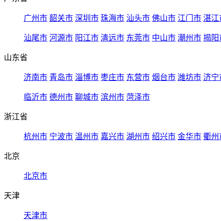
广州市
韶关市
深圳市
珠海市
汕头市
佛山市
江门市
湛江
汕尾市
河源市
阳江市
清远市
东莞市
中山市
潮州市
揭阳
山东省
济南市
青岛市
淄博市
枣庄市
东营市
烟台市
潍坊市
济宁
临沂市
德州市
聊城市
滨州市
菏泽市
浙江省
杭州市
宁波市
温州市
嘉兴市
湖州市
绍兴市
金华市
衢州
北京
北京市
天津
天津市