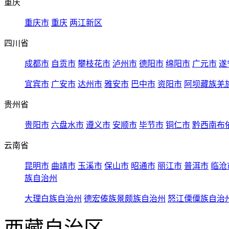
重庆
重庆市
重庆
两江新区
四川省
成都市
自贡市
攀枝花市
泸州市
德阳市
绵阳市
广元市
遂
宜宾市
广安市
达州市
雅安市
巴中市
资阳市
阿坝藏族羌
贵州省
贵阳市
六盘水市
遵义市
安顺市
毕节市
铜仁市
黔西南布
云南省
昆明市
曲靖市
玉溪市
保山市
昭通市
丽江市
普洱市
临沧
族自治州
大理白族自治州
德宏傣族景颇族自治州
怒江傈僳族自治
西藏自治区